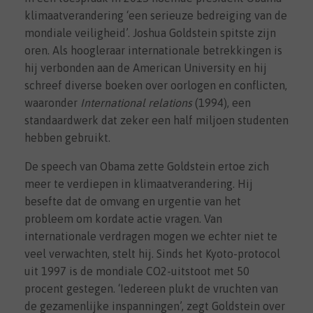
klimaatverandering ‘een serieuze bedreiging van de
mondiale veiligheid’. Joshua Goldstein spitste zijn
oren. Als hoogleraar internationale betrekkingen is
hij verbonden aan de American University en hij
schreef diverse boeken over oorlogen en conflicten,
waaronder
International relations
(1994), een
standaardwerk dat zeker een half miljoen studenten
hebben gebruikt.
De speech van Obama zette Goldstein ertoe zich
meer te verdiepen in klimaatverandering. Hij
besefte dat de omvang en urgentie van het
probleem om kordate actie vragen. Van
internationale verdragen mogen we echter niet te
veel verwachten, stelt hij. Sinds het Kyoto-protocol
uit 1997 is de mondiale CO2-uitstoot met 50
procent gestegen. ‘Iedereen plukt de vruchten van
de gezamenlijke inspanningen’, zegt Goldstein over