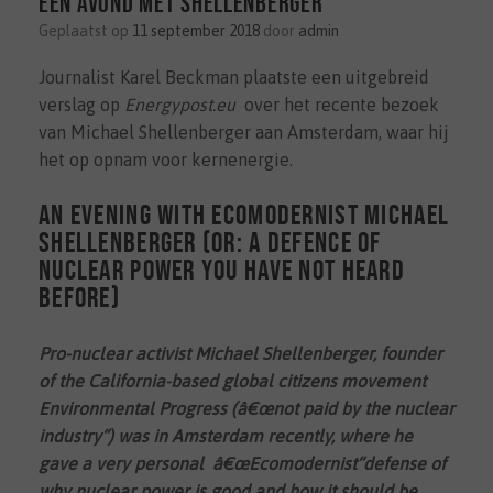
Een avond met Shellenberger
Geplaatst op
11 september 2018
door
admin
Journalist Karel Beckman plaatste een uitgebreid
verslag op
Energypost.eu
over het recente bezoek
van Michael Shellenberger aan Amsterdam, waar hij
het op opnam voor kernenergie.
An evening with ecomodernist Michael
Shellenberger (or: a defence of
nuclear power you have not heard
before)
Pro-nuclear activist Michael Shellenberger, founder
of the California-based global citizens movement
Environmental Progress (
â€œ
not paid by the nuclear
industry
“
) was in Amsterdam recently, where he
gave a very personal
â€œ
Ecomodernist
“
defense of
why nuclear power is good and how it should be