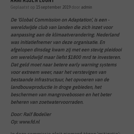
Geplaatst op
15 september 2019
door
admin
De ‘Global Commission on Adaptation’, is een ­
wereldwijde club van landen die zich inzet voor
aanpassing aan de klimaatverandering. Nederland
was initiatiefnemer van deze organisatie. En
afgelopen dinsdag kwam zij met een stevig pleidooi
om wereldwijd maar liefst $1800 mrd te investeren.
Dat geld moet naar betere early warning systems
voor extreem weer, naar het verstevigen van
bestaande infrastructuur, het opvoeren van de
landbouwproductie in droge gebieden, het
beschermen van mangrovebossen en het beter
beheren van zoetwatervoorraden.
Door: Ralf Bodelier
Op: www.fd.nl
In deze commissie pleit niemand tégen ‘mitigatie’;