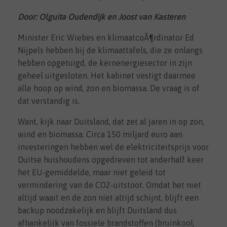
Door: Olguita Oudendijk en Joost van Kasteren
Minister Eric Wiebes en klimaatcoÃ¶rdinator Ed
Nijpels hebben bij de klimaattafels, die ze onlangs
hebben opgetuigd, de kernenergiesector in zijn
geheel uitgesloten. Het kabinet vestigt daarmee
alle hoop op wind, zon en biomassa. De vraag is of
dat verstandig is.
Want, kijk naar Duitsland, dat zet al jaren in op zon,
wind en biomassa. Circa 150 miljard euro aan
investeringen hebben wel de elektriciteitsprijs voor
Duitse huishoudens opgedreven tot anderhalf keer
het EU-gemiddelde, maar niet geleid tot
vermindering van de CO2-uitstoot. Omdat het niet
altijd waait en de zon niet altijd schijnt, blijft een
backup noodzakelijk en blijft Duitsland dus
afhankelijk van fossiele brandstoffen (bruinkool,