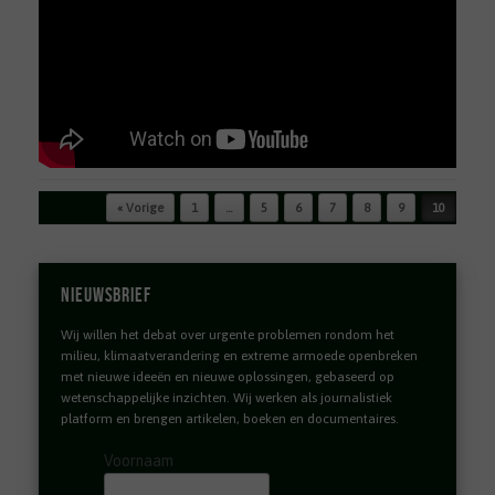
Bericht navigatie
« Vorige
1
…
5
6
7
8
9
10
Nieuwsbrief
Wij willen het debat over urgente problemen rondom het
milieu, klimaatverandering en extreme armoede openbreken
met nieuwe ideeën en nieuwe oplossingen, gebaseerd op
wetenschappelijke inzichten. Wij werken als journalistiek
platform en brengen artikelen, boeken en documentaires.
Voornaam