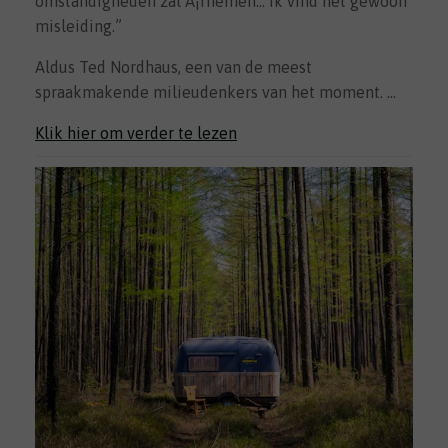
omstandigheden zal Ã¡fnemen… Ik vind het gewoon
misleiding.”
Aldus Ted Nordhaus, een van de meest
spraakmakende milieudenkers van het moment. …
Klik hier om verder te lezen