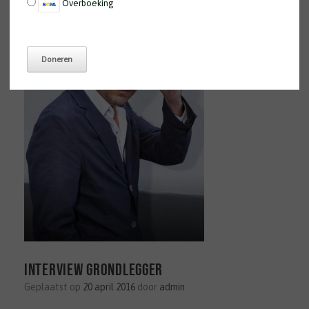
Overboeking
Interview grondlegger
Geplaatst op
20 april 2016
door
admin