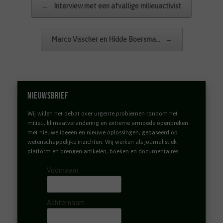
←
Interview met een afvallige milieuactivist
Marco Visscher en Hidde Boersma…
→
Nieuwsbrief
Wij willen het debat over urgente problemen rondom het
milieu, klimaatverandering en extreme armoede openbreken
met nieuwe ideeën en nieuwe oplossingen, gebaseerd op
wetenschappelijke inzichten. Wij werken als journalistiek
platform en brengen artikelen, boeken en documentaires.
Voornaam
Achternaam