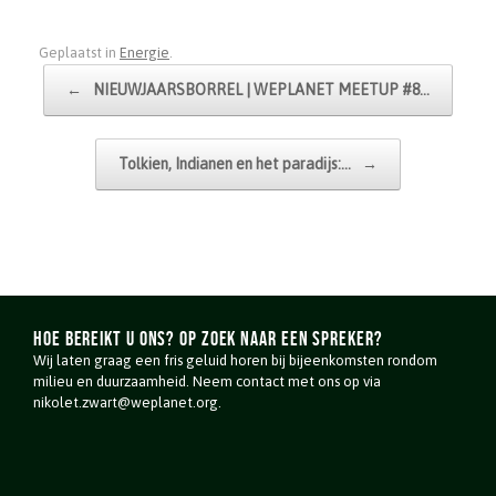
Geplaatst in
Energie
.
Bericht navigatie
←
NIEUWJAARSBORREL | WEPLANET MEETUP #8…
Tolkien, Indianen en het paradijs:…
→
Hoe bereikt u ons? Op zoek naar een spreker?
Wij laten graag een fris geluid horen bij bijeenkomsten rondom
milieu en duurzaamheid. Neem contact met ons op via
nikolet.zwart@weplanet.org.