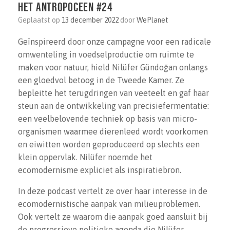
het Antropoceen #24
Geplaatst op
13 december 2022
door
WePlanet
Geïnspireerd door onze campagne voor een radicale
omwenteling in voedselproductie om ruimte te
maken voor natuur, hield Nilüfer Gündoğan onlangs
een gloedvol betoog in de Tweede Kamer. Ze
bepleitte het terugdringen van veeteelt en gaf haar
steun aan de ontwikkeling van precisiefermentatie:
een veelbelovende techniek op basis van micro-
organismen waarmee dierenleed wordt voorkomen
en eiwitten worden geproduceerd op slechts een
klein oppervlak. Nilüfer noemde het
ecomodernisme expliciet als inspiratiebron.
In deze podcast vertelt ze over haar interesse in de
ecomodernistische aanpak van milieuproblemen.
Ook vertelt ze waarom die aanpak goed aansluit bij
de progressieve politieke agenda die Nilüfer