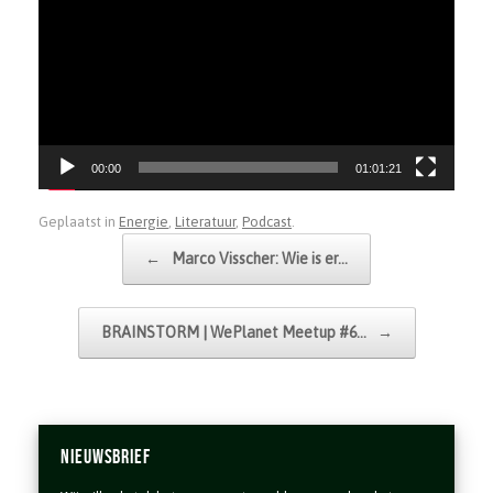
00:00
01:01:21
Geplaatst in
Energie
,
Literatuur
,
Podcast
.
Bericht navigatie
←
Marco Visscher: Wie is er…
BRAINSTORM | WePlanet Meetup #6…
→
Nieuwsbrief