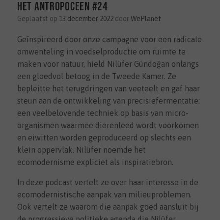
het Antropoceen #24
Geplaatst op
13 december 2022
door
WePlanet
Geïnspireerd door onze campagne voor een radicale
omwenteling in voedselproductie om ruimte te
maken voor natuur, hield Nilüfer Gündoğan onlangs
een gloedvol betoog in de Tweede Kamer. Ze
bepleitte het terugdringen van veeteelt en gaf haar
steun aan de ontwikkeling van precisiefermentatie:
een veelbelovende techniek op basis van micro-
organismen waarmee dierenleed wordt voorkomen
en eiwitten worden geproduceerd op slechts een
klein oppervlak. Nilüfer noemde het
ecomodernisme expliciet als inspiratiebron.
In deze podcast vertelt ze over haar interesse in de
ecomodernistische aanpak van milieuproblemen.
Ook vertelt ze waarom die aanpak goed aansluit bij
de progressieve politieke agenda die Nilüfer