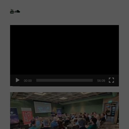
Videospeler
00:00
56:09