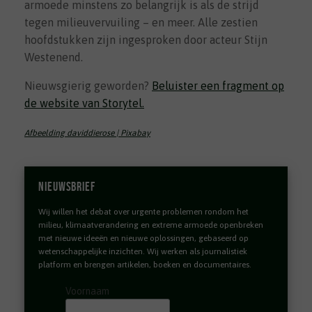
armoede minstens zo belangrijk is als de strijd
tegen milieuvervuiling – en meer. Alle zestien
hoofdstukken zijn ingesproken door acteur Stijn
Westenend.
Nieuwsgierig geworden?
Beluister een fragment op
de website van Storytel.
Afbeelding daviddierose | Pixabay
Nieuwsbrief
Wij willen het debat over urgente problemen rondom het
milieu, klimaatverandering en extreme armoede openbreken
met nieuwe ideeën en nieuwe oplossingen, gebaseerd op
wetenschappelijke inzichten. Wij werken als journalistiek
platform en brengen artikelen, boeken en documentaires.
Voornaam