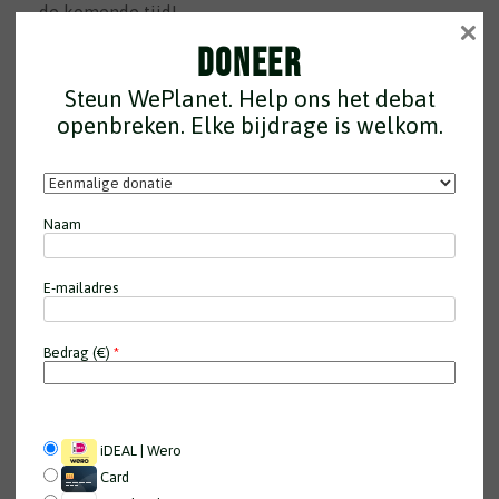
de komende tijd!
×
Doneer
Er is beperkt plek en entree is gratis, dus meld je
snel aan via onderstaand formulier!
Steun WePlanet. Help ons het debat
openbreken. Elke bijdrage is welkom.
Aanmelden
Naam
E-mailadres
Bedrag (
€
)
*
iDEAL | Wero
Card