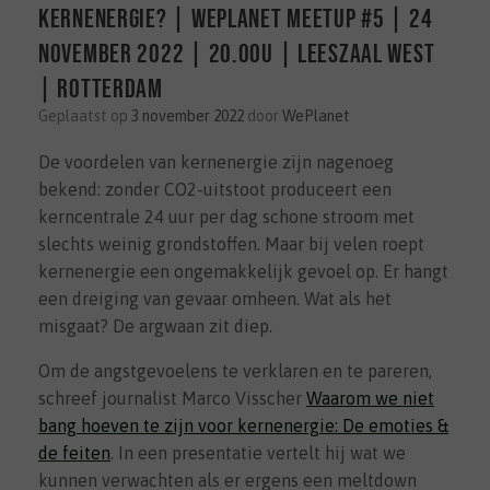
kernenergie? | WePlanet Meetup #5 | 24
november 2022 | 20.00u | Leeszaal West
| Rotterdam
Geplaatst op
3 november 2022
door
WePlanet
De voordelen van kernenergie zijn nagenoeg
bekend: zonder CO2-uitstoot produceert een
kerncentrale 24 uur per dag schone stroom met
slechts weinig grondstoffen. Maar bij velen roept
kernenergie een ongemakkelijk gevoel op. Er hangt
een dreiging van gevaar omheen. Wat als het
misgaat? De argwaan zit diep.
Om de angstgevoelens te verklaren en te pareren,
schreef journalist Marco Visscher
Waarom we niet
bang hoeven te zijn voor kernenergie: De emoties &
de feiten
. In een presentatie vertelt hij wat we
kunnen verwachten als er ergens een meltdown