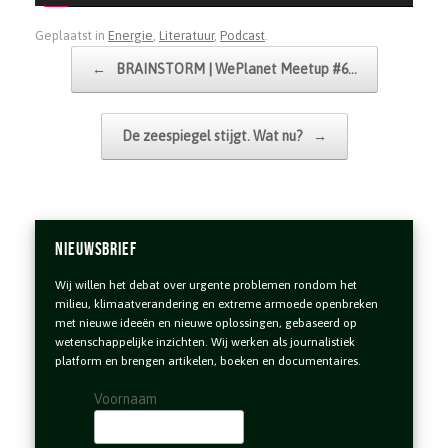
Geplaatst in
Energie
,
Literatuur
,
Podcast
.
Bericht navigatie
←
BRAINSTORM | WePlanet Meetup #6…
De zeespiegel stijgt. Wat nu?
→
Nieuwsbrief
Wij willen het debat over urgente problemen rondom het
milieu, klimaatverandering en extreme armoede openbreken
met nieuwe ideeën en nieuwe oplossingen, gebaseerd op
wetenschappelijke inzichten. Wij werken als journalistiek
platform en brengen artikelen, boeken en documentaires.
Voornaam