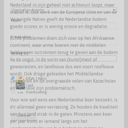
Nederland in zijn geheel niet achteruit loopt, maar
stabiel is. Ook werk van de Europese Unie en van de
Verenigde Naties geeft de Nederlandse bodem
Naam
goede scores: er is weinig erosie en degradatie.
E-mailadres
Echte problemen doen zich voor op het Afrikaanse
continent, waar arme boeren niet de middelen
hebben om nutriënten terug te geven aan de bodem
Bedrag (
€
)
*
na de oogst, in de vorm van (kunst)mest of
gewasresten, en landbouw dus een soort roofbouw
wordt. Ook droge gebieden het Middellandse
iDEAL | Wero
Zeegebied en de overgraasde velen van Kazachstan
Card
en Australië zijn problematisch.
Overboeking
Voor wie wel eens een Nederlandse boer bezoekt, is
dit allemaal geen verrassing. Ze houden de kwaliteit
van hun land strak in de gaten. Minstens een keer
per jaar komt er iemand langs om het