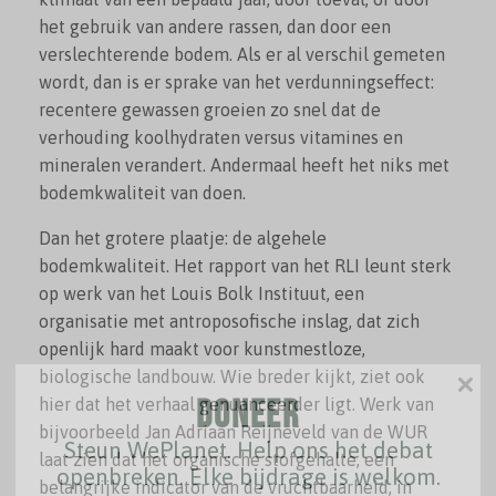
het gebruik van andere rassen, dan door een
verslechterende bodem. Als er al verschil gemeten
wordt, dan is er sprake van het verdunningseffect:
recentere gewassen groeien zo snel dat de
verhouding koolhydraten versus vitamines en
mineralen verandert. Andermaal heeft het niks met
bodemkwaliteit van doen.
Dan het grotere plaatje: de algehele
bodemkwaliteit. Het rapport van het RLI leunt sterk
op werk van het Louis Bolk Instituut, een
organisatie met antroposofische inslag, dat zich
openlijk hard maakt voor kunstmestloze,
×
biologische landbouw. Wie breder kijkt, ziet ook
Doneer
hier dat het verhaal genuanceerder ligt. Werk van
bijvoorbeeld Jan Adriaan Reijneveld van de WUR
Steun WePlanet. Help ons het debat
laat zien dat het organische stofgehalte, een
openbreken. Elke bijdrage is welkom.
belangrijke indicator van de vruchtbaarheid, in