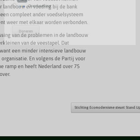
Overboeking
ur landbouw en voeding bij de bank
t een compleet ander voedselsysteem
ent weer met elkaar worden verbonden.
ossing van de problemen in de landbouw
erkleinen van de veestapel. Dat
 want een minder intensieve landbouw
 organisatie. En volgens de Partij voor
he ramp en heeft Nederland over 75
over.
Stichting Ecomodernisme steunt Stand 