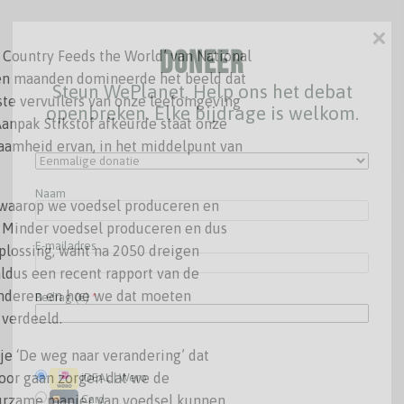
×
Doneer
y Country Feeds the World’ van National
pen maanden domineerde het beeld dat
Steun WePlanet. Help ons het debat
te vervuilers van onze leefomgeving
openbreken. Elke bijdrage is welkom.
Aanpak Stikstof afkeurde staat onze
aamheid ervan, in het middelpunt van
Naam
 waarop we voedsel produceren en
. Minder voedsel produceren en dus
E-mailadres
oplossing, want na 2050 dreigen
aldus een recent rapport van de
anderen en hoe we dat moeten
Bedrag (
€
)
*
 verdeeld.
je ‘De weg naar verandering’ dat
oor gaan zorgen dat we de
iDEAL | Wero
Card
urzame manier van voedsel kunnen