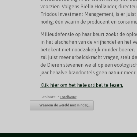
voorzien. Volgens Riëlla Hollander, directe
Triodos Investment Management, is er juis
nodig; één waarin de producent en consum
Milieudefensie op haar beurt zoekt de opl
in het afschaffen van de vrijhandel en het v
betekent niet noodzakelijk minder boeren,
zal juist meer arbeidskracht vragen, stelt de
de Dieren stevenen we af op een ecologisc
jaar behalve brandnetels geen natuur meer 
Klik hier om het hele artikel te lezen.
Geplaatst in
Landbouw
.
Bericht navigatie
←
Waarom de wereld niet minder,…