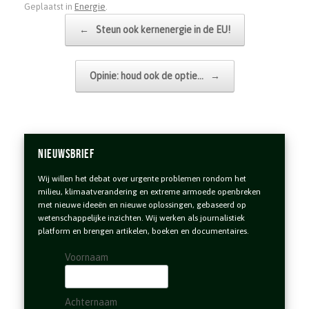
Geplaatst in
Energie
.
Bericht navigatie
←
Steun ook kernenergie in de EU!
Opinie: houd ook de optie…
→
Nieuwsbrief
Wij willen het debat over urgente problemen rondom het
milieu, klimaatverandering en extreme armoede openbreken
met nieuwe ideeën en nieuwe oplossingen, gebaseerd op
wetenschappelijke inzichten. Wij werken als journalistiek
platform en brengen artikelen, boeken en documentaires.
Voornaam
Achternaam