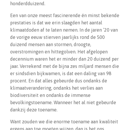
honderdduizend.
Een van onze meest fascinerende én minst bekende
prestaties is dat we erin slaagden het aantal
klimaatdoden af te laten nemen. In de jaren ’20 van
×
de vorige eeuw stierven jaarlijks rond de 500
Doneer
duizend mensen aan stormen, droogte,
overstromingen en hittegolven. Het afgelopen
Steun WePlanet. Help ons het debat
decennium waren het er minder dan 20 duizend per
openbreken. Elke bijdrage is welkom.
jaar. Verrekend met de bijna zes miljard mensen die
er sindsdien bijkwamen, is dat een daling van 98
procent. En dat alles gebeurde dus ondanks de
klimaatverandering, ondanks het verlies aan
Naam
biodiversiteit en ondanks de immense
bevolkingstoename. Wanneer het al niet gebeurde
E-mailadres
dankzij deze toename.
Bedrag (
€
)
*
Want zouden we die enorme toename aan kwaliteit
ergens aan toe moeten wijzen, dan is het ons