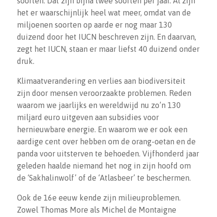
soorten. Dat zijn bijna twee soorten per jaar. Al zijn
het er waarschijnlijk heel wat meer, omdat van de
miljoenen soorten op aarde er nog maar 130
duizend door het IUCN beschreven zijn. En daarvan,
zegt het IUCN, staan er maar liefst 40 duizend onder
druk.
Klimaatverandering en verlies aan biodiversiteit
zijn door mensen veroorzaakte problemen. Reden
waarom we jaarlijks en wereldwijd nu zo’n 130
miljard euro uitgeven aan subsidies voor
hernieuwbare energie. En waarom we er ook een
aardige cent over hebben om de orang-oetan en de
panda voor uitsterven te behoeden. Vijfhonderd jaar
geleden haalde niemand het nog in zijn hoofd om
de ‘Sakhalinwolf’ of de ‘Atlasbeer’ te beschermen.
Ook de 16e eeuw kende zijn milieuproblemen.
Zowel Thomas More als Michel de Montaigne